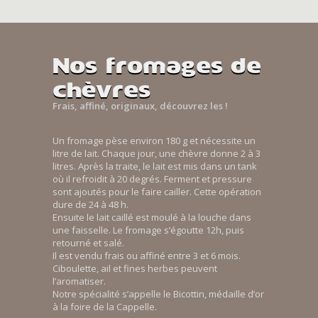
Nos fromages de
chèvres
Frais, affiné, originaux, découvrez les !
Un fromage pèse environ 180 g et nécessite un
litre de lait. Chaque jour, une chèvre donne 2 à 3
litres. Après la traite, le lait est mis dans un tank
où il refroidit à 20 degrés. Ferment et pressure
sont ajoutés pour le faire cailler. Cette opération
dure de 24 à 48 h.
Ensuite le lait caillé est moulé à la louche dans
une faisselle. Le fromage s’égoutte 12h, puis
retourné et salé.
Il est vendu frais ou affiné entre 3 et 6 mois.
Ciboulette, ail et fines herbes peuvent
l’aromatiser.
Notre spécialité s’appelle le Bicottin, médaille d’or
à la foire de la Cappelle.