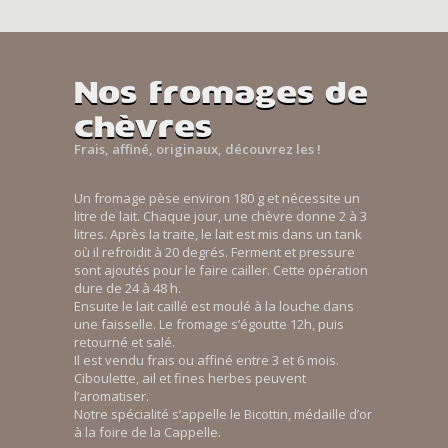
Nos fromages de
chèvres
Frais, affiné, originaux, découvrez les !
Un fromage pèse environ 180 g et nécessite un
litre de lait. Chaque jour, une chèvre donne 2 à 3
litres. Après la traite, le lait est mis dans un tank
où il refroidit à 20 degrés. Ferment et pressure
sont ajoutés pour le faire cailler. Cette opération
dure de 24 à 48 h.
Ensuite le lait caillé est moulé à la louche dans
une faisselle. Le fromage s’égoutte 12h, puis
retourné et salé.
Il est vendu frais ou affiné entre 3 et 6 mois.
Ciboulette, ail et fines herbes peuvent
l’aromatiser.
Notre spécialité s’appelle le Bicottin, médaille d’or
à la foire de la Cappelle.