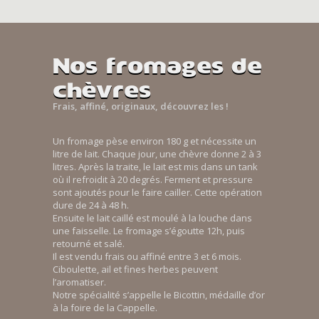
Nos fromages de
chèvres
Frais, affiné, originaux, découvrez les !
Un fromage pèse environ 180 g et nécessite un
litre de lait. Chaque jour, une chèvre donne 2 à 3
litres. Après la traite, le lait est mis dans un tank
où il refroidit à 20 degrés. Ferment et pressure
sont ajoutés pour le faire cailler. Cette opération
dure de 24 à 48 h.
Ensuite le lait caillé est moulé à la louche dans
une faisselle. Le fromage s’égoutte 12h, puis
retourné et salé.
Il est vendu frais ou affiné entre 3 et 6 mois.
Ciboulette, ail et fines herbes peuvent
l’aromatiser.
Notre spécialité s’appelle le Bicottin, médaille d’or
à la foire de la Cappelle.