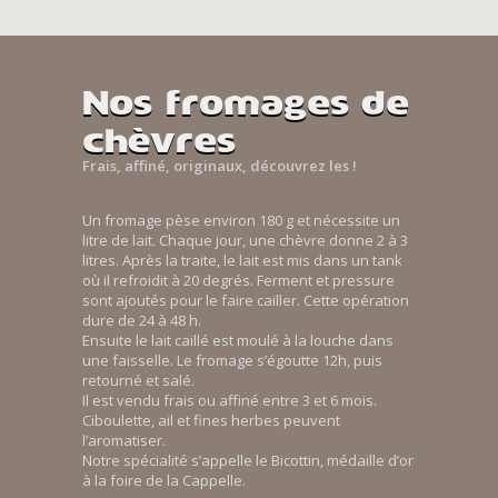
Nos fromages de
chèvres
Frais, affiné, originaux, découvrez les !
Un fromage pèse environ 180 g et nécessite un
litre de lait. Chaque jour, une chèvre donne 2 à 3
litres. Après la traite, le lait est mis dans un tank
où il refroidit à 20 degrés. Ferment et pressure
sont ajoutés pour le faire cailler. Cette opération
dure de 24 à 48 h.
Ensuite le lait caillé est moulé à la louche dans
une faisselle. Le fromage s’égoutte 12h, puis
retourné et salé.
Il est vendu frais ou affiné entre 3 et 6 mois.
Ciboulette, ail et fines herbes peuvent
l’aromatiser.
Notre spécialité s’appelle le Bicottin, médaille d’or
à la foire de la Cappelle.