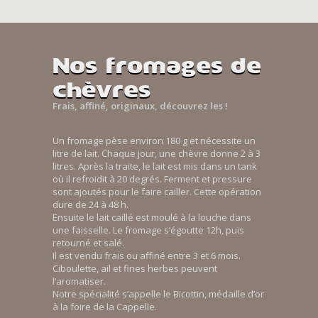
Nos fromages de
chèvres
Frais, affiné, originaux, découvrez les !
Un fromage pèse environ 180 g et nécessite un
litre de lait. Chaque jour, une chèvre donne 2 à 3
litres. Après la traite, le lait est mis dans un tank
où il refroidit à 20 degrés. Ferment et pressure
sont ajoutés pour le faire cailler. Cette opération
dure de 24 à 48 h.
Ensuite le lait caillé est moulé à la louche dans
une faisselle. Le fromage s’égoutte 12h, puis
retourné et salé.
Il est vendu frais ou affiné entre 3 et 6 mois.
Ciboulette, ail et fines herbes peuvent
l’aromatiser.
Notre spécialité s’appelle le Bicottin, médaille d’or
à la foire de la Cappelle.