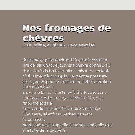
Nos fromages de
chèvres
Frais, affiné, originaux, découvrez les !
Un fromage pèse environ 180 g et nécessite un
litre de lait. Chaque jour, une chèvre donne 2 à 3
litres. Après la traite, le lait est mis dans un tank
où il refroidit à 20 degrés. Ferment et pressure
sont ajoutés pour le faire cailler. Cette opération
dure de 24 à 48 h.
Ensuite le lait caillé est moulé à la louche dans
une faisselle. Le fromage s’égoutte 12h, puis
retourné et salé.
Il est vendu frais ou affiné entre 3 et 6 mois.
Ciboulette, ail et fines herbes peuvent
l’aromatiser.
Notre spécialité s’appelle le Bicottin, médaille d’or
à la foire de la Cappelle.