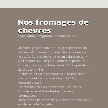
Nos fromages de
chèvres
Frais, affiné, originaux, découvrez les !
Un fromage pèse environ 180 g et nécessite un
litre de lait. Chaque jour, une chèvre donne 2 à 3
litres. Après la traite, le lait est mis dans un tank
où il refroidit à 20 degrés. Ferment et pressure
sont ajoutés pour le faire cailler. Cette opération
dure de 24 à 48 h.
Ensuite le lait caillé est moulé à la louche dans
une faisselle. Le fromage s’égoutte 12h, puis
retourné et salé.
Il est vendu frais ou affiné entre 3 et 6 mois.
Ciboulette, ail et fines herbes peuvent
l’aromatiser.
Notre spécialité s’appelle le Bicottin, médaille d’or
à la foire de la Cappelle.