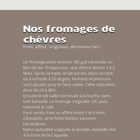
Nos fromages de
chèvres
Frais, affiné, originaux, découvrez les !
Un fromage pèse environ 180 g et nécessite un
litre de lait. Chaque jour, une chèvre donne 2 à 3
litres. Après la traite, le lait est mis dans un tank
où il refroidit à 20 degrés. Ferment et pressure
sont ajoutés pour le faire cailler. Cette opération
dure de 24 à 48 h.
Ensuite le lait caillé est moulé à la louche dans
une faisselle. Le fromage s’égoutte 12h, puis
retourné et salé.
Il est vendu frais ou affiné entre 3 et 6 mois.
Ciboulette, ail et fines herbes peuvent
l’aromatiser.
Notre spécialité s’appelle le Bicottin, médaille d’or
à la foire de la Cappelle.