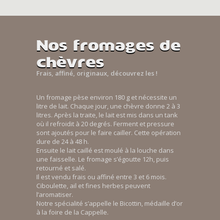
Nos fromages de
chèvres
Frais, affiné, originaux, découvrez les !
Un fromage pèse environ 180 g et nécessite un
litre de lait. Chaque jour, une chèvre donne 2 à 3
litres. Après la traite, le lait est mis dans un tank
où il refroidit à 20 degrés. Ferment et pressure
sont ajoutés pour le faire cailler. Cette opération
dure de 24 à 48 h.
Ensuite le lait caillé est moulé à la louche dans
une faisselle. Le fromage s’égoutte 12h, puis
retourné et salé.
Il est vendu frais ou affiné entre 3 et 6 mois.
Ciboulette, ail et fines herbes peuvent
l’aromatiser.
Notre spécialité s’appelle le Bicottin, médaille d’or
à la foire de la Cappelle.