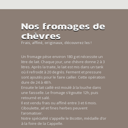
Nos fromages de
chèvres
Frais, affiné, originaux, découvrez les !
Un fromage pèse environ 180 g et nécessite un
litre de lait. Chaque jour, une chèvre donne 2 à 3
litres. Après la traite, le lait est mis dans un tank
où il refroidit à 20 degrés. Ferment et pressure
sont ajoutés pour le faire cailler. Cette opération
dure de 24 à 48 h.
Ensuite le lait caillé est moulé à la louche dans
une faisselle. Le fromage s’égoutte 12h, puis
retourné et salé.
Il est vendu frais ou affiné entre 3 et 6 mois.
Ciboulette, ail et fines herbes peuvent
l’aromatiser.
Notre spécialité s’appelle le Bicottin, médaille d’or
à la foire de la Cappelle.