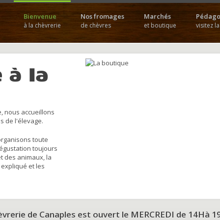
Bienvenue
Nos fromages
Marchés
Pédago
à la chèvrerie
de chèvres
et boutique
visitez l
 à la
, nous accueillons
s de l'élevage.
organisons toute
dégustation toujours
et des animaux, la
 expliqué et les
hèvrerie de Canaples est ouvert le MERCREDI de 14Hà 1