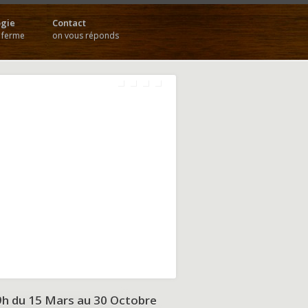
gie
Contact
a ferme
on vous réponds
9h du
15 Mars au 30 Octobre