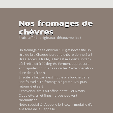
Nos fromages de
chèvres
Frais, affiné, originaux, découvrez les !
Un fromage pèse environ 180 g et nécessite un
litre de lait. Chaque jour, une chèvre donne 2 à 3
litres. Après la traite, le lait est mis dans un tank
où il refroidit à 20 degrés. Ferment et pressure
sont ajoutés pour le faire cailler. Cette opération
dure de 24 à 48 h.
Ensuite le lait caillé est moulé à la louche dans
une faisselle. Le fromage s’égoutte 12h, puis
retourné et salé.
Il est vendu frais ou affiné entre 3 et 6 mois.
Ciboulette, ail et fines herbes peuvent
l’aromatiser.
Notre spécialité s’appelle le Bicottin, médaille d’or
à la foire de la Cappelle.