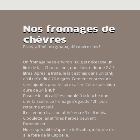
Nos fromages de
chèvres
Frais, affiné, originaux, découvrez les !
Un fromage pèse environ 180 g et nécessite un
litre de lait. Chaque jour, une chèvre donne 2 à 3
litres. Après la traite, le lait est mis dans un tank
où il refroidit à 20 degrés. Ferment et pressure
sont ajoutés pour le faire cailler. Cette opération
dure de 24 à 48 h.
Ensuite le lait caillé est moulé à la louche dans
une faisselle. Le fromage s’égoutte 12h, puis
retourné et salé.
Il est vendu frais ou affiné entre 3 et 6 mois.
Ciboulette, ail et fines herbes peuvent
l’aromatiser.
Notre spécialité s’appelle le Bicottin, médaille d’or
à la foire de la Cappelle.