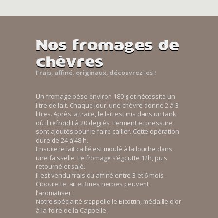
Nos fromages de
chèvres
Frais, affiné, originaux, découvrez les !
Un fromage pèse environ 180 g et nécessite un
litre de lait. Chaque jour, une chèvre donne 2 à 3
litres. Après la traite, le lait est mis dans un tank
où il refroidit à 20 degrés. Ferment et pressure
sont ajoutés pour le faire cailler. Cette opération
dure de 24 à 48 h.
Ensuite le lait caillé est moulé à la louche dans
une faisselle. Le fromage s’égoutte 12h, puis
retourné et salé.
Il est vendu frais ou affiné entre 3 et 6 mois.
Ciboulette, ail et fines herbes peuvent
l’aromatiser.
Notre spécialité s’appelle le Bicottin, médaille d’or
à la foire de la Cappelle.