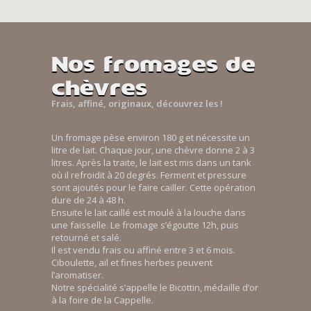
Nos fromages de
chèvres
Frais, affiné, originaux, découvrez les !
Un fromage pèse environ 180 g et nécessite un
litre de lait. Chaque jour, une chèvre donne 2 à 3
litres. Après la traite, le lait est mis dans un tank
où il refroidit à 20 degrés. Ferment et pressure
sont ajoutés pour le faire cailler. Cette opération
dure de 24 à 48 h.
Ensuite le lait caillé est moulé à la louche dans
une faisselle. Le fromage s’égoutte 12h, puis
retourné et salé.
Il est vendu frais ou affiné entre 3 et 6 mois.
Ciboulette, ail et fines herbes peuvent
l’aromatiser.
Notre spécialité s’appelle le Bicottin, médaille d’or
à la foire de la Cappelle.