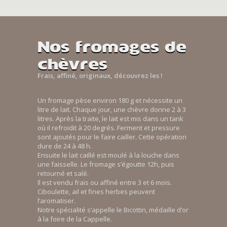
Nos fromages de
chèvres
Frais, affiné, originaux, découvrez les !
Un fromage pèse environ 180 g et nécessite un
litre de lait. Chaque jour, une chèvre donne 2 à 3
litres. Après la traite, le lait est mis dans un tank
où il refroidit à 20 degrés. Ferment et pressure
sont ajoutés pour le faire cailler. Cette opération
dure de 24 à 48 h.
Ensuite le lait caillé est moulé à la louche dans
une faisselle. Le fromage s’égoutte 12h, puis
retourné et salé.
Il est vendu frais ou affiné entre 3 et 6 mois.
Ciboulette, ail et fines herbes peuvent
l’aromatiser.
Notre spécialité s’appelle le Bicottin, médaille d’or
à la foire de la Cappelle.