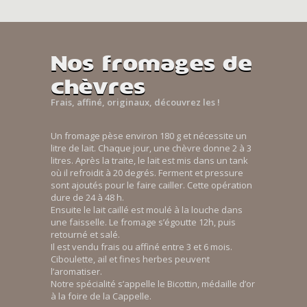
Nos fromages de
chèvres
Frais, affiné, originaux, découvrez les !
Un fromage pèse environ 180 g et nécessite un
litre de lait. Chaque jour, une chèvre donne 2 à 3
litres. Après la traite, le lait est mis dans un tank
où il refroidit à 20 degrés. Ferment et pressure
sont ajoutés pour le faire cailler. Cette opération
dure de 24 à 48 h.
Ensuite le lait caillé est moulé à la louche dans
une faisselle. Le fromage s’égoutte 12h, puis
retourné et salé.
Il est vendu frais ou affiné entre 3 et 6 mois.
Ciboulette, ail et fines herbes peuvent
l’aromatiser.
Notre spécialité s’appelle le Bicottin, médaille d’or
à la foire de la Cappelle.