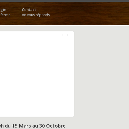
gie
Contact
a ferme
on vous réponds
9h du
15 Mars au 30 Octobre