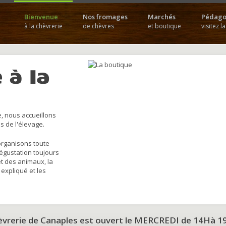
Bienvenue
Nos fromages
Marchés
Pédago
à la chèvrerie
de chèvres
et boutique
visitez l
 à la
, nous accueillons
s de l'élevage.
organisons toute
dégustation toujours
et des animaux, la
 expliqué et les
hèvrerie de Canaples est ouvert le MERCREDI de 14Hà 1