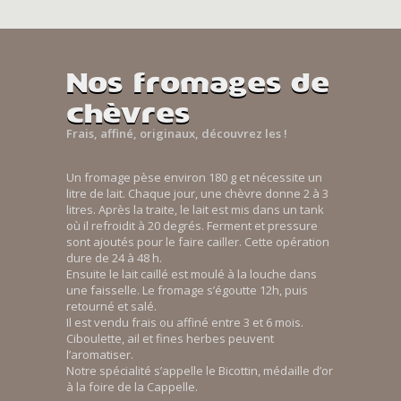
Nos fromages de
chèvres
Frais, affiné, originaux, découvrez les !
Un fromage pèse environ 180 g et nécessite un
litre de lait. Chaque jour, une chèvre donne 2 à 3
litres. Après la traite, le lait est mis dans un tank
où il refroidit à 20 degrés. Ferment et pressure
sont ajoutés pour le faire cailler. Cette opération
dure de 24 à 48 h.
Ensuite le lait caillé est moulé à la louche dans
une faisselle. Le fromage s’égoutte 12h, puis
retourné et salé.
Il est vendu frais ou affiné entre 3 et 6 mois.
Ciboulette, ail et fines herbes peuvent
l’aromatiser.
Notre spécialité s’appelle le Bicottin, médaille d’or
à la foire de la Cappelle.