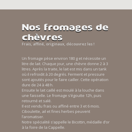
Nos fromages de
chèvres
Frais, affiné, originaux, découvrez les !
Un fromage pèse environ 180 g et nécessite un
litre de lait. Chaque jour, une chèvre donne 2 à 3
litres. Après la traite, le lait est mis dans un tank
où il refroidit à 20 degrés. Ferment et pressure
sont ajoutés pour le faire cailler. Cette opération
dure de 24 à 48 h.
Ensuite le lait caillé est moulé à la louche dans
une faisselle. Le fromage s’égoutte 12h, puis
retourné et salé.
Il est vendu frais ou affiné entre 3 et 6 mois.
Ciboulette, ail et fines herbes peuvent
l’aromatiser.
Notre spécialité s’appelle le Bicottin, médaille d’or
à la foire de la Cappelle.