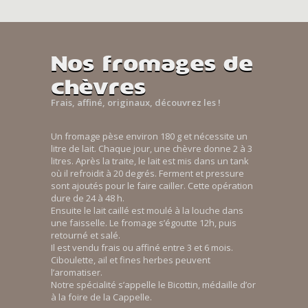
Nos fromages de
chèvres
Frais, affiné, originaux, découvrez les !
Un fromage pèse environ 180 g et nécessite un
litre de lait. Chaque jour, une chèvre donne 2 à 3
litres. Après la traite, le lait est mis dans un tank
où il refroidit à 20 degrés. Ferment et pressure
sont ajoutés pour le faire cailler. Cette opération
dure de 24 à 48 h.
Ensuite le lait caillé est moulé à la louche dans
une faisselle. Le fromage s’égoutte 12h, puis
retourné et salé.
Il est vendu frais ou affiné entre 3 et 6 mois.
Ciboulette, ail et fines herbes peuvent
l’aromatiser.
Notre spécialité s’appelle le Bicottin, médaille d’or
à la foire de la Cappelle.