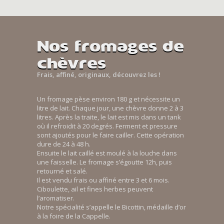
Nos fromages de
chèvres
Frais, affiné, originaux, découvrez les !
Un fromage pèse environ 180 g et nécessite un
litre de lait. Chaque jour, une chèvre donne 2 à 3
litres. Après la traite, le lait est mis dans un tank
où il refroidit à 20 degrés. Ferment et pressure
sont ajoutés pour le faire cailler. Cette opération
dure de 24 à 48 h.
Ensuite le lait caillé est moulé à la louche dans
une faisselle. Le fromage s’égoutte 12h, puis
retourné et salé.
Il est vendu frais ou affiné entre 3 et 6 mois.
Ciboulette, ail et fines herbes peuvent
l’aromatiser.
Notre spécialité s’appelle le Bicottin, médaille d’or
à la foire de la Cappelle.