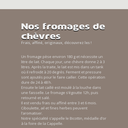
Nos fromages de
chèvres
Frais, affiné, originaux, découvrez les !
Un fromage pèse environ 180 g et nécessite un
litre de lait. Chaque jour, une chèvre donne 2 à 3
litres. Après la traite, le lait est mis dans un tank
où il refroidit à 20 degrés. Ferment et pressure
sont ajoutés pour le faire cailler. Cette opération
dure de 24 à 48 h.
Ensuite le lait caillé est moulé à la louche dans
une faisselle. Le fromage s’égoutte 12h, puis
retourné et salé.
Il est vendu frais ou affiné entre 3 et 6 mois.
Ciboulette, ail et fines herbes peuvent
l’aromatiser.
Notre spécialité s’appelle le Bicottin, médaille d’or
à la foire de la Cappelle.