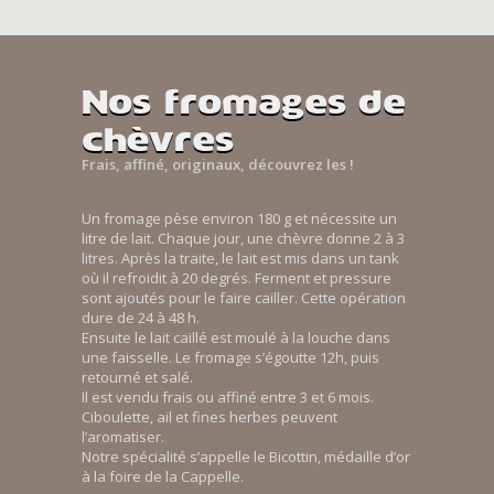
Nos fromages de
chèvres
Frais, affiné, originaux, découvrez les !
Un fromage pèse environ 180 g et nécessite un
litre de lait. Chaque jour, une chèvre donne 2 à 3
litres. Après la traite, le lait est mis dans un tank
où il refroidit à 20 degrés. Ferment et pressure
sont ajoutés pour le faire cailler. Cette opération
dure de 24 à 48 h.
Ensuite le lait caillé est moulé à la louche dans
une faisselle. Le fromage s’égoutte 12h, puis
retourné et salé.
Il est vendu frais ou affiné entre 3 et 6 mois.
Ciboulette, ail et fines herbes peuvent
l’aromatiser.
Notre spécialité s’appelle le Bicottin, médaille d’or
à la foire de la Cappelle.