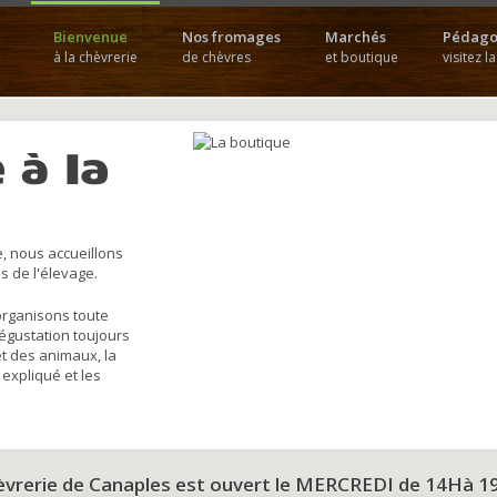
Bienvenue
Nos fromages
Marchés
Pédago
à la chèvrerie
de chèvres
et boutique
visitez l
 à la
, nous accueillons
s de l'élevage.
organisons toute
dégustation toujours
et des animaux, la
 expliqué et les
hèvrerie de Canaples est ouvert le MERCREDI de 14Hà 1