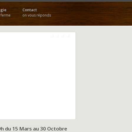
gie
Contact
a ferme
on vous réponds
9h du
15 Mars au 30 Octobre