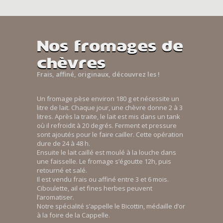
Nos fromages de
chèvres
Frais, affiné, originaux, découvrez les !
Un fromage pèse environ 180 g et nécessite un
litre de lait. Chaque jour, une chèvre donne 2 à 3
litres. Après la traite, le lait est mis dans un tank
où il refroidit à 20 degrés. Ferment et pressure
sont ajoutés pour le faire cailler. Cette opération
dure de 24 à 48 h.
Ensuite le lait caillé est moulé à la louche dans
une faisselle. Le fromage s’égoutte 12h, puis
retourné et salé.
Il est vendu frais ou affiné entre 3 et 6 mois.
Ciboulette, ail et fines herbes peuvent
l’aromatiser.
Notre spécialité s’appelle le Bicottin, médaille d’or
à la foire de la Cappelle.