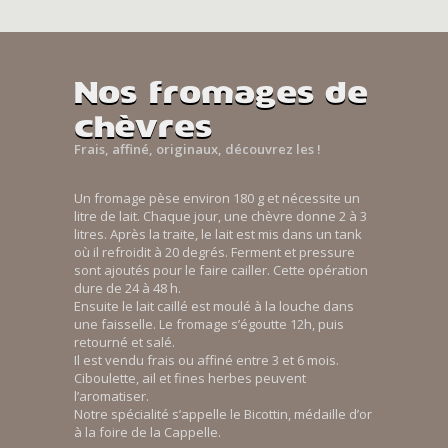
Nos fromages de
chèvres
Frais, affiné, originaux, découvrez les !
Un fromage pèse environ 180 g et nécessite un
litre de lait. Chaque jour, une chèvre donne 2 à 3
litres. Après la traite, le lait est mis dans un tank
où il refroidit à 20 degrés. Ferment et pressure
sont ajoutés pour le faire cailler. Cette opération
dure de 24 à 48 h.
Ensuite le lait caillé est moulé à la louche dans
une faisselle. Le fromage s’égoutte 12h, puis
retourné et salé.
Il est vendu frais ou affiné entre 3 et 6 mois.
Ciboulette, ail et fines herbes peuvent
l’aromatiser.
Notre spécialité s’appelle le Bicottin, médaille d’or
à la foire de la Cappelle.