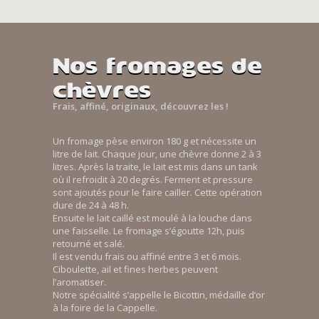
Nos fromages de
chèvres
Frais, affiné, originaux, découvrez les !
Un fromage pèse environ 180 g et nécessite un
litre de lait. Chaque jour, une chèvre donne 2 à 3
litres. Après la traite, le lait est mis dans un tank
où il refroidit à 20 degrés. Ferment et pressure
sont ajoutés pour le faire cailler. Cette opération
dure de 24 à 48 h.
Ensuite le lait caillé est moulé à la louche dans
une faisselle. Le fromage s’égoutte 12h, puis
retourné et salé.
Il est vendu frais ou affiné entre 3 et 6 mois.
Ciboulette, ail et fines herbes peuvent
l’aromatiser.
Notre spécialité s’appelle le Bicottin, médaille d’or
à la foire de la Cappelle.