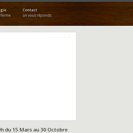
gie
Contact
a ferme
on vous réponds
9h du
15 Mars au 30 Octobre