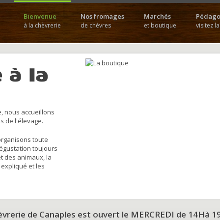
Bienvenue
Nos fromages
Marchés
Pédago
à la chèvrerie
de chèvres
et boutique
visitez l
 à la
, nous accueillons
s de l'élevage.
organisons toute
dégustation toujours
et des animaux, la
 expliqué et les
hèvrerie de Canaples est ouvert le MERCREDI de 14Hà 1